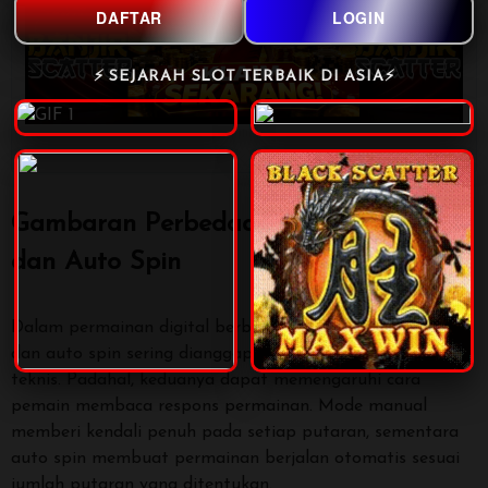
DAFTAR
LOGIN
⚡️ SEJARAH SLOT TERBAIK DI ASIA⚡️
Show More
Gambaran Perbedaan Mode Manual
dan Auto Spin
Dalam permainan digital berbasis putaran, mode manual
dan auto spin sering dianggap hanya sebagai pilihan
teknis. Padahal, keduanya dapat memengaruhi cara
pemain membaca respons permainan. Mode manual
memberi kendali penuh pada setiap putaran, sementara
auto spin membuat permainan berjalan otomatis sesuai
jumlah putaran yang ditentukan.